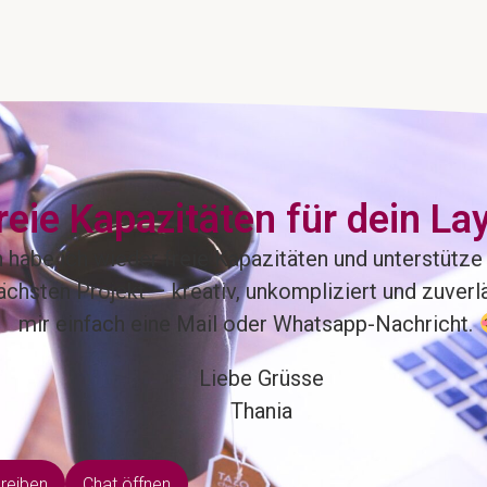
reie Kapazitäten für dein La
abe ich wieder freie Kapazitäten und unterstütze 
chsten Projekt – kreativ, unkompliziert und zuverl
mir einfach eine Mail oder Whatsapp-Nachricht.
Liebe Grüsse
Thania
hreiben
Chat öffnen