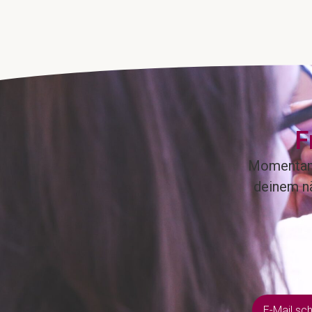
F
Momentan h
deinem nä
E-Mail sc