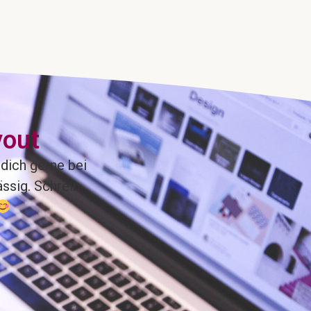
yout
dich gerne bei
ässig. Schreib