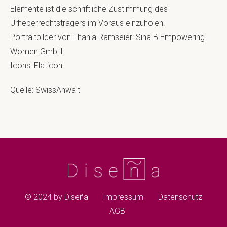
Elemente ist die schriftliche Zustimmung des
Urheberrechtsträgers im Voraus einzuholen.
Portraitbilder von Thania Ramseier: Sina B Empowering
Women GmbH
Icons:
Flaticon
Quelle:
SwissAnwalt
© 2024 by Diseña
Impressum
Datenschutz
AGB